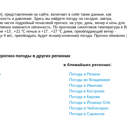
), представленная на сайте, включает в себя такие данные, как
жность и давление. Здесь вы найдете погоду на сегодня, завтра,
ом числе подробный почасовой прогноз: на утро, день, вечер и ночь для
венно изменится облачность. По прогнозам синоптиков температура в В
е +13...+21 °C ночью и +17...+27 °C днем, преобладающий ветер -
о 4 м/с, преобладать будет ясная(солнечная) погода. Прогноз обновлен 
рогноз погоды в других регионах
в ближайших регионах:
е
Погода в Рязани
Погода во Владимире
Погода в Ивановo
Погода в Костроме
Погода в Кирове
Погода в Йошкар-Оле
Погода в Чебоксарах
Погода в Саранске