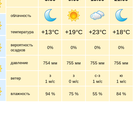
облачность
+13°C
+19°C
+23°C
+18°C
температура
вероятность
0%
0%
0%
0%
осадков
давление
754 мм
755 мм
755 мм
756 мм
з
з
с-з
ю
ветер
1 м/c
0 м/c
1 м/c
1 м/c
влажность
94 %
75 %
55 %
84 %