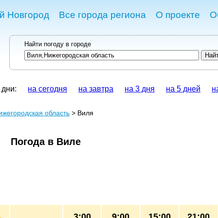
й Новгород
Все города региона
О проекте
О
Найти погоду в городе
 дни:
на сегодня
на завтра
на 3 дня
на 5 дней
н
ижегородская область
> Виля
Погода в Виле
3:00
9:00
15:00
21:00