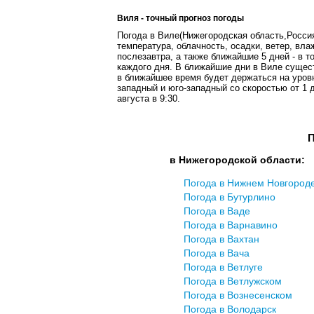
Виля - точный прогноз погоды
Погода в Виле(Нижегородская область,Россия
температура, облачность, осадки, ветер, вла
послезавтра, а также ближайшие 5 дней - в т
каждого дня. В ближайшие дни в Виле сущест
в ближайшее время будет держаться на уровн
западный и юго-западный со скоростью от 1 д
августа в 9:30.
П
в Нижегородской области:
Погода в Нижнем Новгород
Погода в Бутурлинo
Погода в Ваде
Погода в Варнавинo
Погода в Вахтан
Погода в Вача
Погода в Ветлуге
Погода в Ветлужском
Погода в Вознесенском
Погода в Володарск