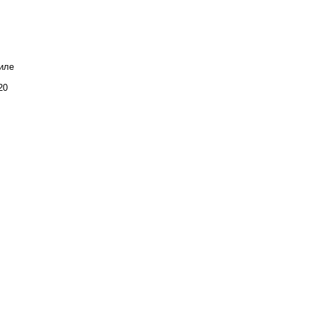
иле
20