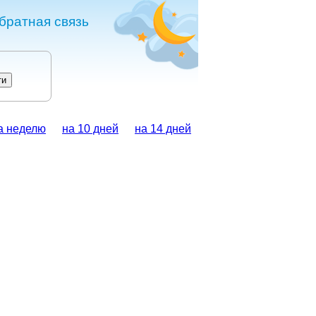
братная связь
а неделю
на 10 дней
на 14 дней